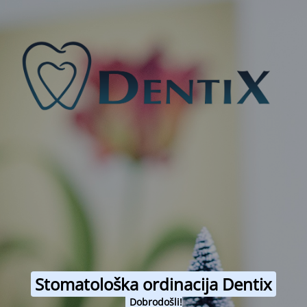
Stomatološka ordinacija Dentix
Dobrodošli!