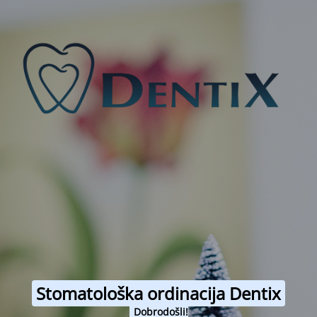
Stomatološka ordinacija Dentix
Dobrodošli!