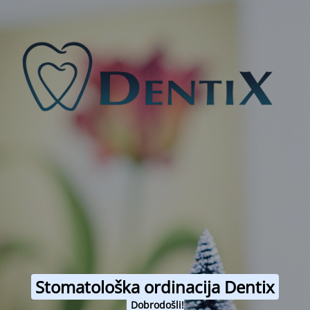
Stomatološka ordinacija Dentix
Dobrodošli!